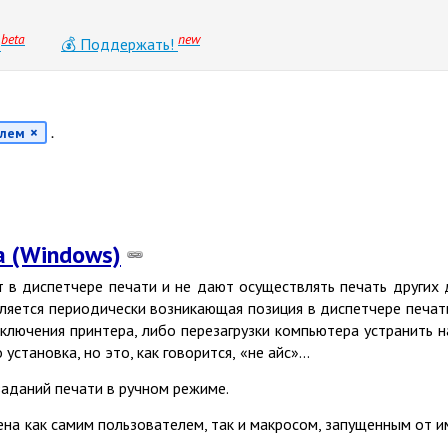
beta
new
0
💰 Поддержать!
.
блем
а (Windows)
т в диспетчере печати и не дают осуществлять печать других
вляется периодически возникающая позиция в диспетчере печа
лючения принтера, либо перезагрузки компьютера устранить н
установка, но это, как говорится,
«
не айс»...
заданий печати в ручном режиме.
а как самим пользователем, так и макросом, запущенным от и