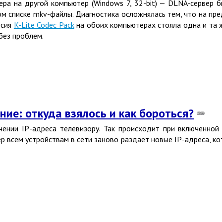
ера на другой компьютер
(
Windows 7, 32-bit) — DLNA-сервер 
ом списке mkv-файлы. Диагностика осложнялась тем, что на п
рсия
K-Lite Codec Pack
на обоих компьютерах стояла одна и та ж
без проблем.
ие: откуда взялось и как бороться?
ачении IP-адреса телевизору. Так происходит при включенно
утер всем устройствам в сети заново раздает новые IP-адреса, 
рузки.