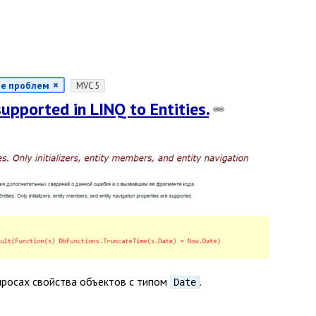
е проблем
MVC 5
supported in LINQ to Entities.
просах свойства объектов с типом
.
Date