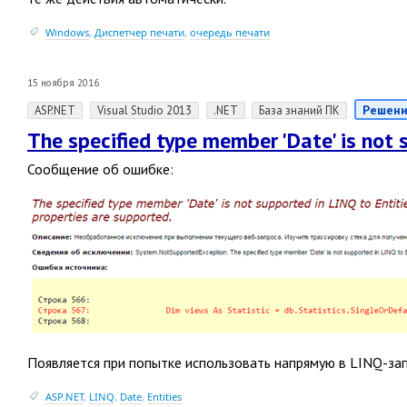
Windows
,
Диспетчер печати
,
очередь печати
15 ноября 2016
Решени
ASP.NET
Visual Studio 2013
.NET
База знаний ПК
The specified type member 'Date' is not 
Сообщение об ошибке:
Появляется при попытке использовать напрямую в LINQ-за
ASP.NET
,
LINQ
,
Date
,
Entities