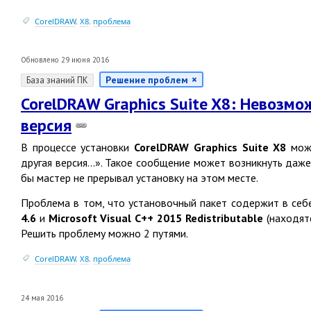
CorelDRAW
,
X8
,
проблема
Обновлено 29 июня 2016
Решение проблем
База знаний ПК
CorelDRAW Graphics Suite X8: Невозмо
версия
В процессе установки
CorelDRAW Graphics Suite X8
може
другая версия...». Такое сообщение может возникнуть даже
бы мастер не прерывал установку на этом месте.
Проблема в том, что установочный пакет содержит в се
4.6
и
Microsoft Visual C++ 2015 Redistributable
(
находят
Решить проблему можно 2 путями.
CorelDRAW
,
X8
,
проблема
24 мая 2016