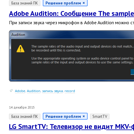
Решение проблем
База знаний ПК
Adobe Audition: Сообщение The sample r
При записи звука через микрофон в Adobe Audition можно
Adobe
,
Audition
,
запись звука
,
record
14 декабря 2015
Решение проблем
База знаний ПК
SmartTV
LG SmartTV: Телевизор не видит MKV-