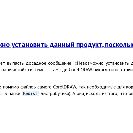
жно установить данный продукт, посколь
т выпасть досадное сообщение:
«
Невозможно установить д
 на
«
чистой» системе — там, где CorelDRAW никогда и не стави
бе помимо файлов самого CorelDRAW, так необходимые для к
ся в папке
дистрибутива). А они, исходя из того, что 
Redist