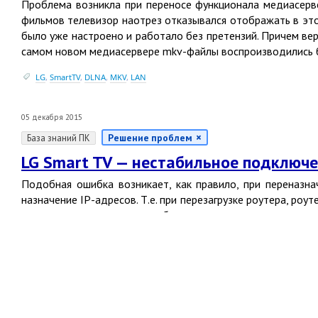
Проблема возникла при переносе функционала медиасерв
фильмов телевизор наотрез отказывался отображать в эт
было уже настроено и работало без претензий. Причем ве
самом новом медиасервере mkv-файлы воспроизводились 
LG
,
SmartTV
,
DLNA
,
MKV
,
LAN
05 декабря 2015
Решение проблем
База знаний ПК
LG Smart TV — нестабильное подключен
Подобная ошибка возникает, как правило, при переназн
назначение IP-адресов. Т.е. при перезагрузке роутера, ро
отличными, от тех, которые были назначены до его перезаг
LG
,
SmartTV
,
нестабильное подключение
,
DLNA
© 2013-2026 codius.ru