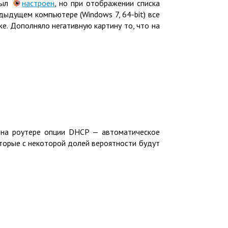
был
настроен
, но при отображении списка
редыдущем компьютере
(
Windows 7, 64-bit) все
е. Дополняло негативную картину то, что на
й на роутере опции DHCP — автоматическое
которые с некоторой долей вероятности будут